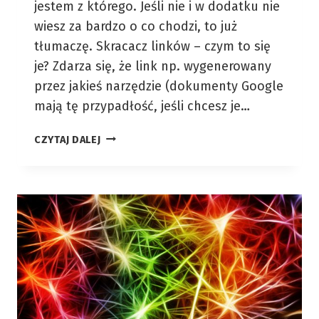
jestem z którego. Jeśli nie i w dodatku nie
wiesz za bardzo o co chodzi, to już
tłumaczę. Skracacz linków – czym to się
je? Zdarza się, że link np. wygenerowany
przez jakieś narzędzie (dokumenty Google
mają tę przypadłość, jeśli chcesz je…
STWÓRZ
CZYTAJ DALEJ
SOBIE
WŁASNE
“BITLY”
W
WORDPRESSIE