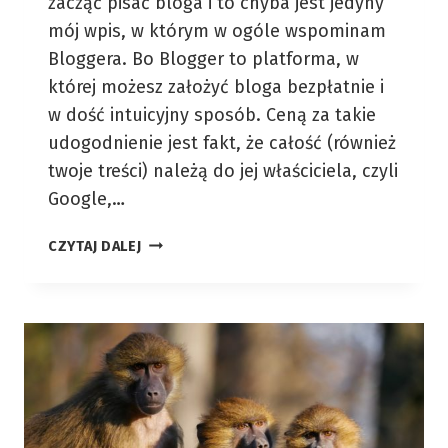
zacząć pisać bloga i to chyba jest jedyny
mój wpis, w którym w ogóle wspominam
Bloggera. Bo Blogger to platforma, w
której możesz założyć bloga bezpłatnie i
w dość intuicyjny sposób. Ceną za takie
udogodnienie jest fakt, że całość (również
twoje treści) należą do jej właściciela, czyli
Google,…
JAK
CZYTAJ DALEJ
PRZENIEŚĆ
BLOG
Z
BLOGGERA
NA
WORDPRESS?