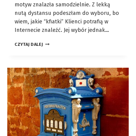
motyw znalazła samodzielnie. Z lekką
nutą dystansu podeszłam do wyboru, bo
wiem, jakie “kfiatki” Klienci potrafią w
Internecie znaleźć. Jej wybór jednak…
MOTYW
CZYTAJ DALEJ
RIFE
–
DAJ
SIĘ
MILE
ZASKOCZYĆ!