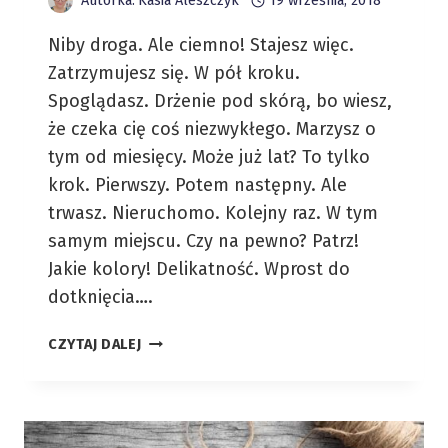
Autorka:
Kasia Aleszczyk
19 września, 2018
Niby droga. Ale ciemno! Stajesz więc.
Zatrzymujesz się. W pół kroku.
Spoglądasz. Drżenie pod skórą, bo wiesz,
że czeka cię coś niezwykłego. Marzysz o
tym od miesięcy. Może już lat? To tylko
krok. Pierwszy. Potem następny. Ale
trwasz. Nieruchomo. Kolejny raz. W tym
samym miejscu. Czy na pewno? Patrz!
Jakie kolory! Delikatność. Wprost do
dotknięcia….
CO
CZYTAJ DALEJ
MOŻNA
STWORZYĆ
NA
WORDPRESSIE?