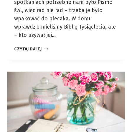
spotkaniach potrzebne nam było Pismo
św., więc rad nie rad – trzeba je było
wpakować do plecaka. W domu
wprawdzie mieliśmy Biblię Tysiąclecia, ale
– kto używał jej…
IDEALNY
CZYTAJ DALEJ
FORMULARZ
KONTAKTOWY
W
WORDPRESSIE
–
CONTACTFORM
7