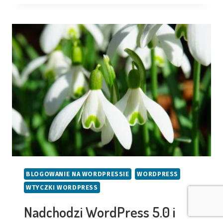
SWOJE
TREŚCI
W
WORDPRESSIE?
BLOGOWANIE NA WORDPRESSIE
WORDPRESS
WTYCZKI WORDPRESS
Nadchodzi WordPress 5.0 i