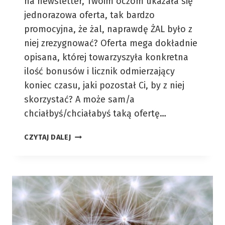
na newsletter, Twoim oczom ukazała się
jednorazowa oferta, tak bardzo
promocyjna, że żal, naprawdę ŻAL było z
niej zrezygnować? Oferta mega dokładnie
opisana, której towarzyszyła konkretna
ilość bonusów i licznik odmierzający
koniec czasu, jaki pozostał Ci, by z niej
skorzystać? A może sam/a
chciałbyś/chciałabyś taką ofertę…
OTO
CZYTAJ DALEJ
–
IDEALNY
SPOSÓB
NA
ZWIĘKSZENIE
SPRZEDAŻY!