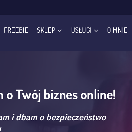
FREEBIE
SKLEP
USŁUGI
O MNIE
 o Twój biznes online!
ram i dbam o bezpieczeństwo
!