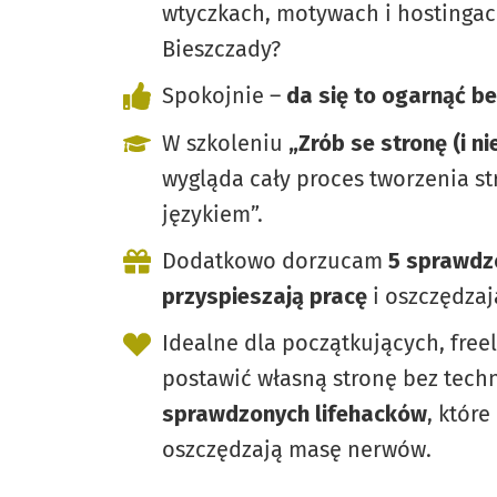
wtyczkach, motywach i hostingac
Bieszczady?
Spokojnie –
da się to ogarnąć be
W szkoleniu
„Zrób se stronę (i n
wygląda cały proces tworzenia str
językiem”.
Dodatkowo dorzucam
5 sprawdz
przyspieszają pracę
i oszczędza
Idealne dla początkujących, free
postawić własną stronę bez te
sprawdzonych lifehacków
, które
oszczędzają masę nerwów.