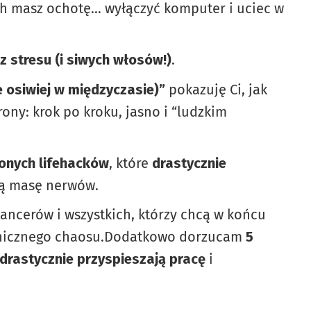
h masz ochotę… wyłączyć komputer i uciec w
z stresu (i siwych włosów!)
.
ie osiwiej w międzyczasie)”
pokazuję Ci, jak
ony: krok po kroku, jasno i “ludzkim
onych lifehacków
, które
drastycznie
ją masę nerwów.
lancerów i wszystkich, którzy chcą w końcu
chnicznego chaosu.Dodatkowo dorzucam
5
drastycznie przyspieszają pracę
i