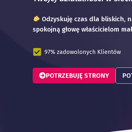
Odzyskuję czas dla bliskich, na
spokojną głowę właścicielom mał
97% zadowolonych Klientów
POTRZEBUJĘ STRONY
PO