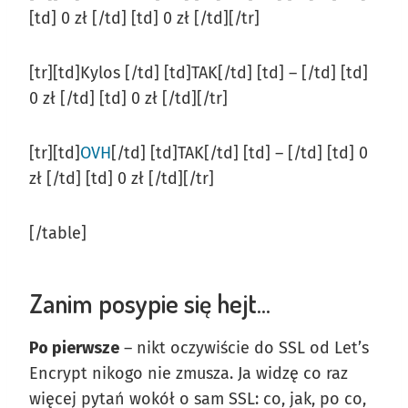
[td] 0 zł [/td] [td] 0 zł [/td][/tr]
[tr][td]Kylos [/td] [td]TAK[/td] [td] – [/td] [td]
0 zł [/td] [td] 0 zł [/td][/tr]
[tr][td]
OVH
[/td] [td]TAK[/td] [td] – [/td] [td] 0
zł [/td] [td] 0 zł [/td][/tr]
[/table]
Zanim posypie się hejt…
Po pierwsze
– nikt oczywiście do SSL od Let’s
Encrypt nikogo nie zmusza. Ja widzę co raz
więcej pytań wokół o sam SSL: co, jak, po co,