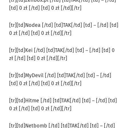
[td] 0 zł [/td] [td] 0 zł [/td][/tr]
[tr][td]Nodea [/td] [td]TAK[/td] [td] – [/td] [td]
0 zł [/td] [td] 0 zł [/td][/tr]
[tr][td]Kei [/td] [td]TAK[/td] [td] – [/td] [td] 0
zł [/td] [td] 0 zł [/td][/tr]
[tr][td]MyDevil [/td] [td]TAK[/td] [td] – [/td]
[td] 0 zł [/td] [td] 0 zł [/td][/tr]
[tr][td]Hitme [/td] [td]TAK[/td] [td] – [/td] [td]
0 zł [/td] [td] 0 zł [/td][/tr]
[tr][td]Netbomb [/td] [td]TAK[/td] [td] – [/td]