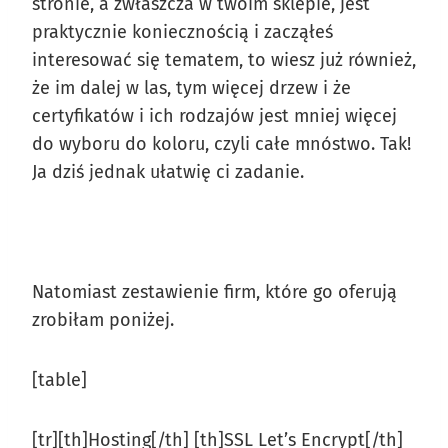
stronie, a zwłaszcza w twoim sklepie, jest
praktycznie koniecznością i zacząłeś
interesować się tematem, to wiesz już również,
że im dalej w las, tym więcej drzew i że
certyfikatów i ich rodzajów jest mniej więcej
do wyboru do koloru, czyli całe mnóstwo. Tak!
Ja dziś jednak ułatwię ci zadanie.
Natomiast zestawienie firm, które go oferują
zrobiłam poniżej.
[table]
[tr][th]Hosting[/th] [th]SSL Let’s Encrypt[/th]