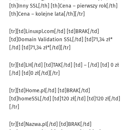
[th]Inny SSL[/th] [th]Cena – pierwszy rok[/th]
[th]Cena – kolejne lata[/th][/tr]
[tr][td]Linuxpl.com[/td] [td]BRAK[/td]
[td]Domain Validation SSL[/td] [td]71,34 zł*
[/td] [td]71,34 zł*[/td][/tr]
[tr][td]LH[/td] [td]TAK[/td] [td] – [/td] [td] 0 zł
[/td] [td]0 zł[/td][/tr]
[tr][td]Home.pl[/td] [td]BRAK[/td]
[td]homeSSL[/td] [td]120 zł[/td] [td]120 zł[/td]
[/tr]
[tr][td]Nazwa.pl[/td] [td]BRAK[/td]