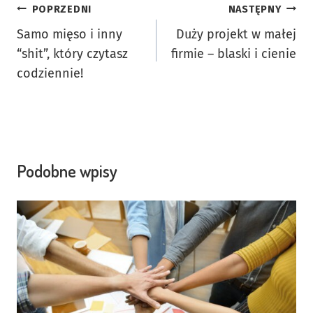
Nawigacja
POPRZEDNI
NASTĘPNY
Samo mięso i inny
Duży projekt w małej
wpisu
“shit”, który czytasz
firmie – blaski i cienie
codziennie!
Podobne wpisy