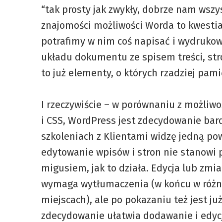
“tak prosty jak zwykły, dobrze nam wsz
znajomości możliwości Worda to kwestia
potrafimy w nim coś napisać i wydrukowa
układu dokumentu ze spisem treści, st
to już elementy, o których rzadziej pam
I rzeczywiście – w porównaniu z możliwo
i CSS, WordPress jest zdecydowanie bard
szkoleniach z Klientami widzę jedną po
edytowanie wpisów i stron nie stanowi p
migusiem, jak to działa. Edycja lub zmia
wymaga wytłumaczenia (w końcu w różny
miejscach), ale po pokazaniu też jest ju
zdecydowanie ułatwia dodawanie i edycję