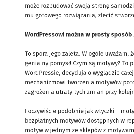
może rozbudować swoją stronę samodziel
mu gotowego rozwiązania, zlecić stworze
WordPressowi można w prosty sposób 
To spora jego zaleta. W ogóle uważam, 
genialny pomysł! Czym są motywy? To pa
WordPressie, decydują o wyglądzie całe
mechanizmowi tworzenia motywów poto
zagrożenia utraty tych zmian przy kolej
I oczywiście podobnie jak wtyczki – mo
bezpłatnych motywów dostępnych w repoz
motyw w jednym ze sklepów z motywami