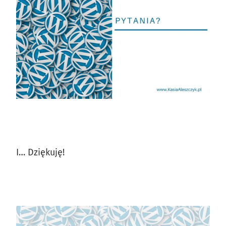
I… Dziękuję!