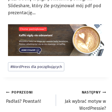
Slideshare, który źle przyjmował mój pdf pod
prezentację…
Tagi
#
WordPress dla początkujących
wpisu:
Nawigacja
POPRZEDNI
NASTĘPNY
Padłaś? Powstań!
Jak wybrać motyw w
wpisu
WordPressie?