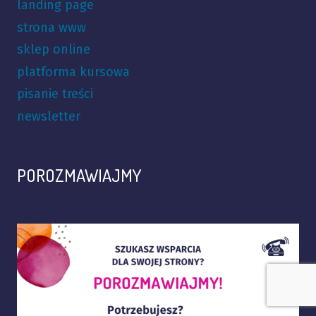
landing page
strona www
sklep online
platforma kursowa
pisanie treści
newsletter
POROZMAWIAJMY