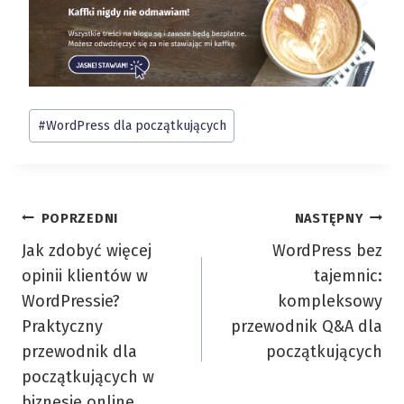
Tagi
#
WordPress dla początkujących
wpisu:
Nawigacja
POPRZEDNI
NASTĘPNY
Jak zdobyć więcej
WordPress bez
wpisu
opinii klientów w
tajemnic:
WordPressie?
kompleksowy
Praktyczny
przewodnik Q&A dla
przewodnik dla
początkujących
początkujących w
biznesie online