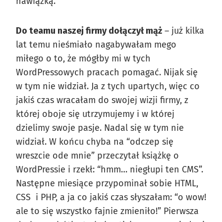
nawiązką.
Do teamu naszej firmy dołączył mąż
– już kilka
lat temu nieśmiało nagabywałam mego
miłego o to, że mógłby mi w tych
WordPressowych pracach pomagać. Nijak się
w tym nie widział. Ja z tych upartych, więc co
jakiś czas wracałam do swojej wizji firmy, z
której oboje się utrzymujemy i w której
dzielimy swoje pasje. Nadal się w tym nie
widział. W końcu chyba na “odczep się
wreszcie ode mnie” przeczytał książkę o
WordPressie i rzekł: “hmm… niegłupi ten CMS”.
Następne miesiące przypominał sobie HTML,
CSS i PHP, a ja co jakiś czas słyszałam: “o wow!
ale to się wszystko fajnie zmieniło!” Pierwsza