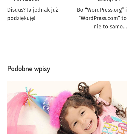
Nawigacja
Disqus? Ja jednak już
Bo “WordPress.org” i
wpisu
podziękuję!
“WordPress.com” to
nie to samo…
Podobne wpisy