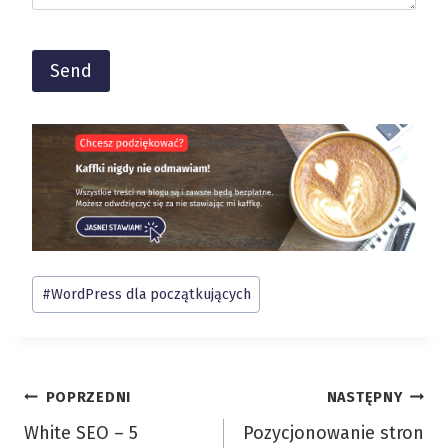
A
l
t
e
r
n
Tagi
#
WordPress dla początkujących
a
wpisu:
t
i
v
Nawigacja
POPRZEDNI
NASTĘPNY
e
White SEO – 5
Pozycjonowanie stron
wpisu
: