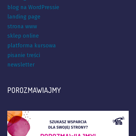
blog na WordPressie
landing page
strona www
sklep online
platforma kursowa
pisanie treści
newsletter
POROZMAWIAJMY