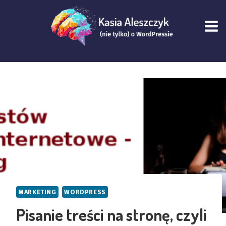
Przejdź
do
treści
MARKETING
WORDPRESS
Pisanie treści na stronę, czyli