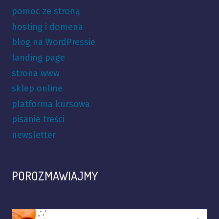
pomoc ze stroną
hosting i domena
blog na WordPressie
landing page
strona www
sklep online
platforma kursowa
pisanie treści
newsletter
POROZMAWIAJMY