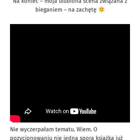
Na koniec – moja ulubiona scena związana z
bieganiem – na zachętę
Nie wyczerpałam tematu. Wiem. O
pozycjonowaniu nie jedna spora książka już