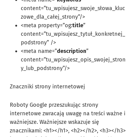
content
=”tu_wpisujesz_swoje_słowa_kluc
zowe_dla_całej_strony”/>
<meta
property
=”
og:
title
”
content
=”tu_wpisujesz_tytuł_konkretnej_
podstrony” />
<meta
name
=”
description
”
content
=”tu_wpisujesz_opis_swojej_stron
y_lub_podstrony”/>
Znaczniki strony internetowej
Roboty Google przeszukując strony
internetowe zwracają uwagę na treści ważne i
ważniejsze. Ważniejsze wskazuje się
znacznikami: <h1></h1>, <h2></h2>, <h3></h3>