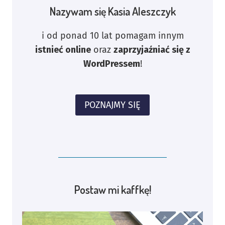
Nazywam się Kasia Aleszczyk
i od ponad 10 lat pomagam innym
istnieć online
oraz
zaprzyjaźniać się z
WordPressem
!
POZNAJMY SIĘ
Postaw mi kaffkę!