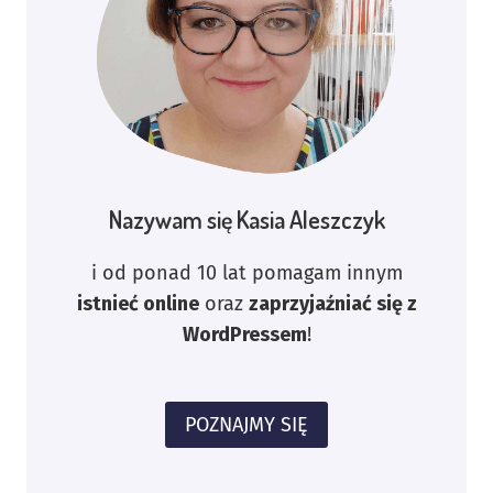
Nazywam się Kasia Aleszczyk
i od ponad 10 lat pomagam innym
istnieć online
oraz
zaprzyjaźniać się z
WordPressem
!
POZNAJMY SIĘ