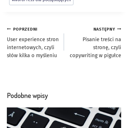
wpisu:
Nawigacja
POPRZEDNI
NASTĘPNY
User experience stron
Pisanie treści na
wpisu
internetowych, czyli
stronę, czyli
słów kilka o myśleniu
copywriting w pigułce
Podobne wpisy