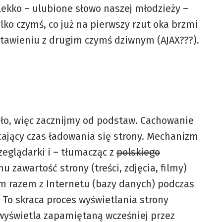
 lekko – ulubione słowo naszej młodzieży –
lko czymś, co już na pierwszy rzut oka brzmi
stawieniu z drugim czymś dziwnym (AJAX???).
ło, więc zacznijmy od podstaw. Cachowanie
acający czas ładowania się strony. Mechanizm
eglądarki i – tłumacząc z
polskiego
 zawartość strony (treści, zdjęcia, filmy)
m razem z Internetu (bazy danych) podczas
 To skraca proces wyświetlania strony
wyświetla zapamiętaną wcześniej przez