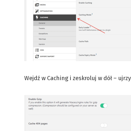
Wejdź w Caching i zeskroluj w dół – ujrz