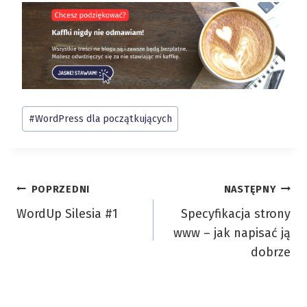
Tagi
#
WordPress dla początkujących
wpisu:
Nawigacja
POPRZEDNI
NASTĘPNY
WordUp Silesia #1
Specyfikacja strony
wpisu
www – jak napisać ją
dobrze