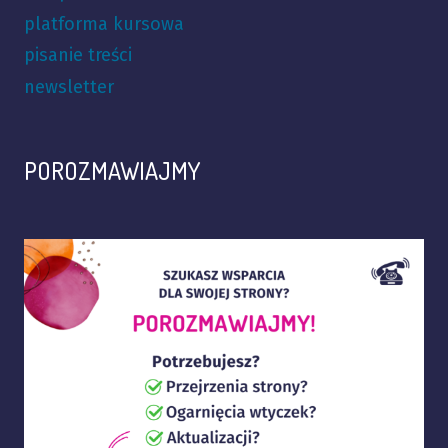
platforma kursowa
pisanie treści
newsletter
POROZMAWIAJMY