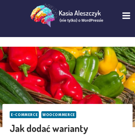
Przejdź
do
treści
E-COMMERCE
WOOCOMMERCE
Jak dodać warianty