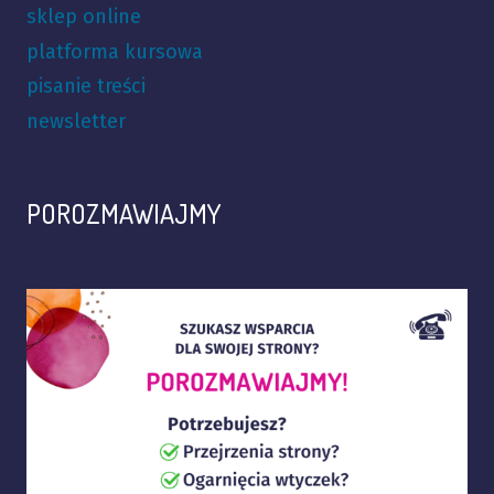
sklep online
platforma kursowa
pisanie treści
newsletter
POROZMAWIAJMY