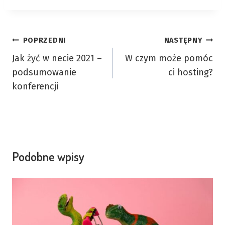
Nawigacja
POPRZEDNI
NASTĘPNY
Jak żyć w necie 2021 –
W czym może pomóc
wpisu
podsumowanie
ci hosting?
konferencji
Podobne wpisy