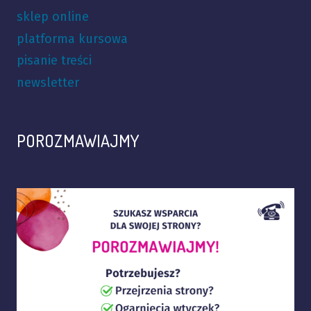
sklep online
platforma kursowa
pisanie treści
newsletter
POROZMAWIAJMY