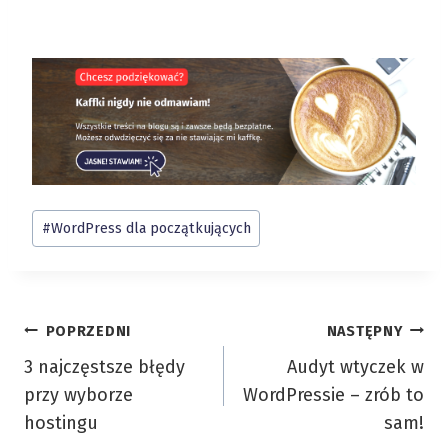
Tagi
#
WordPress dla początkujących
wpisu:
Nawigacja
POPRZEDNI
NASTĘPNY
3 najczęstsze błędy
Audyt wtyczek w
wpisu
przy wyborze
WordPressie – zrób to
hostingu
sam!