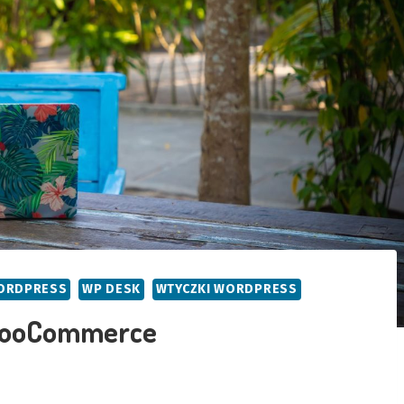
ORDPRESS
WP DESK
WTYCZKI WORDPRESS
WooCommerce