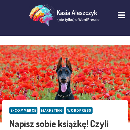
Przejdź
do
treści
E-COMMERCE
MARKETING
WORDPRESS
Napisz sobie książkę! Czyli