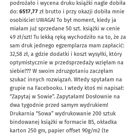
podrożało i wycena druku książki nagle dobiła
do:
6517,77
zł brutto i przy okazji dobiła mnie
osobiście! UWAGA! To był moment, kiedy ja
miałam już sprzedane 50 szt. książki w cenie
49 zł/szt! Tu lekką ręką wychodziło na to, że za
sam druk jednego egzemplarza mam zapłacić:
32,58 zł, a gdzie dodatki i koszt wysyłki, który
optymistycznie w przedsprzedaży wzięłam na
siebie??? W swoim zdruzgotaniu zaczęłam
szukać innych rozwiązań. Wtedy spytałam na
grupie na Facebooku. I wtedy ktoś mi napisał:
“Zapytaj w Sowie”. Zapytałam! Dosłownie na
dwa tygodnie przed samym wydrukiem!
Drukarnia “Sowa” wydrukowanie 200 sztuk
bindowanej książki w formacie B5, okładka
karton 250 gm, papier offset 90g/m2 (te