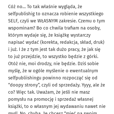
Cóż no… To tak właśnie wygląda, że
selfpublishig to oznacza robienie wszystkiego
SELF, czyli we WŁASNYM zakresie. Czemu o tym
wspominam? Bo co chwila trafiam na osoby,
którym wydaje się, że książkę wystarczy
napisać wydać (korekta, redakcja, skład, druk)
i już. I że z tym jest tak dużo pracy, że jak się
to już przejdzie, to wszystko będzie z górki.
Otóż nie, moi drodzy, nie będzie. Dziś sobie
myślę, że w ogóle myślenie o ewentualnym
selfpubliishingu powinno rozpocząć się od
“doopy strony”, czyli od sprzedaży. Yyyy, ale że
co? Więc tak. Uważam, że jeśli nie masz
pomysłu na promocję i sprzedaż własnej
książki, to o własnym jej wydawaniu nawet nie
myśl. No, chyba, że chcesz “mieć na swoim