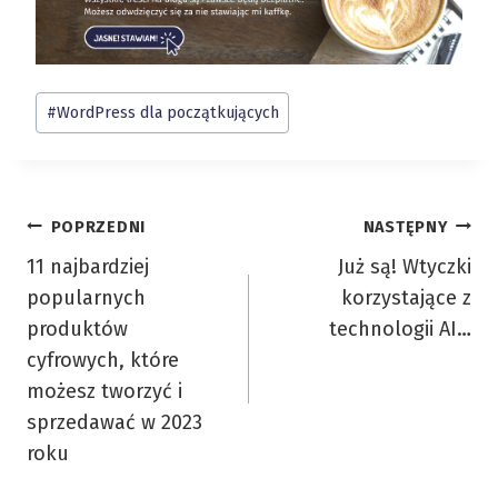
Tagi
#
WordPress dla początkujących
wpisu:
Nawigacja
POPRZEDNI
NASTĘPNY
11 najbardziej
Już są! Wtyczki
wpisu
popularnych
korzystające z
produktów
technologii AI…
cyfrowych, które
możesz tworzyć i
sprzedawać w 2023
roku