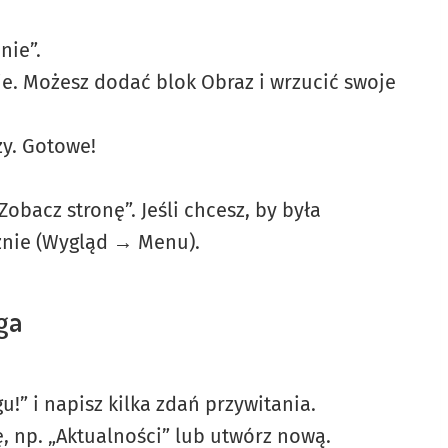
nie”.
e. Możesz dodać blok Obraz i wrzucić swoje
zy. Gotowe!
Zobacz stronę”. Jeśli chcesz, by była
znie (Wygląd → Menu).
ga
u!” i napisz kilka zdań przywitania.
ę, np. „Aktualności” lub utwórz nową.