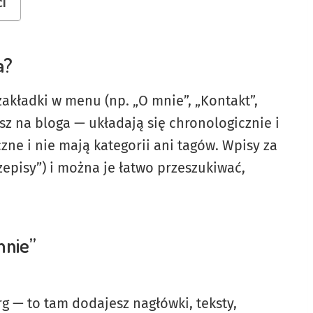
ci
a?
zakładki w menu (np. „O mnie”, „Kontakt”,
esz na bloga — układają się chronologicznie i
zne i nie mają kategorii ani tagów. Wpisy za
rzepisy”) i można je łatwo przeszukiwać,
mnie”
g — to tam dodajesz nagłówki, teksty,