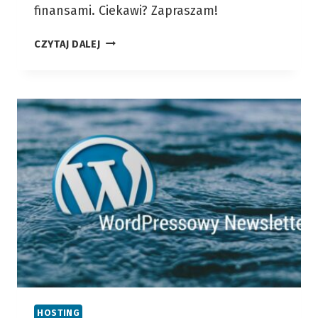
finansami. Ciekawi? Zapraszam!
FINANSOWA
CZYTAJ DALEJ
NINJA
–
I
JA
MOGĘ
NIĄ
ZOSTAĆ!
LUTY…
HOSTING