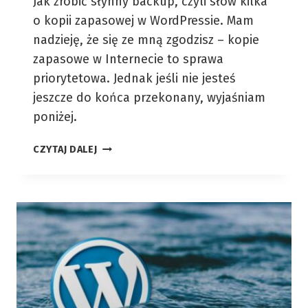
Jak zrobić słynny backup, czyli słów kilka
o kopii zapasowej w WordPressie. Mam
nadzieję, że się ze mną zgodzisz – kopie
zapasowe w Internecie to sprawa
priorytetowa. Jednak jeśli nie jesteś
jeszcze do końca przekonany, wyjaśniam
poniżej.
CZERWIEC
CZYTAJ DALEJ
2016
–
BACKUP
W
WORDPRESSIE