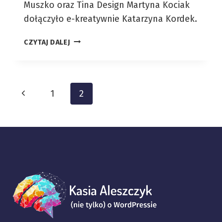
Muszko oraz Tina Design Martyna Kociak
dołączyło e-kreatywnie Katarzyna Kordek.
NA
CZYTAJ DALEJ
CZYM
POLEGA
EWENEMENT
WSPÓŁPRACY
Nawigacja
Poprzednia
1
2
NASZYCH
3
strony
strona
FIRM?