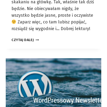
skakaniu na główkę. Tak, właśnie tak dziś
będzie. Nie obiecywałam nigdy, że
wszystko będzie jasne, proste i oczywiste
Zaparz więc, co tam lubisz popijać,
rozsiądź się wygodnie i… Dobrej lektury!
PAŹDZIERNIK
CZYTAJ DALEJ
2016
–
O
SKAKANIU
NA
GŁÓWKĘ