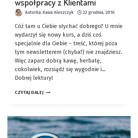
współpracy z Klientami
Autorka:
Kasia Aleszczyk
22 grudnia, 2016
Cóż tam u Ciebie słychać dobrego? U mnie
wydarzył się nowy kurs, a dziś coś
specjalnie dla Ciebie – treść, której poza
tym newsletterem (chyba?) nie znajdziesz.
Więc zaparz dobrą kawę, herbatę,
cokolwiek, rozsiądź się wygodnie i…
Dobrej lektury!
GRUDZIEŃ
CZYTAJ DALEJ
2016
–
CZYLI
O
WSPÓŁPRACY
Z