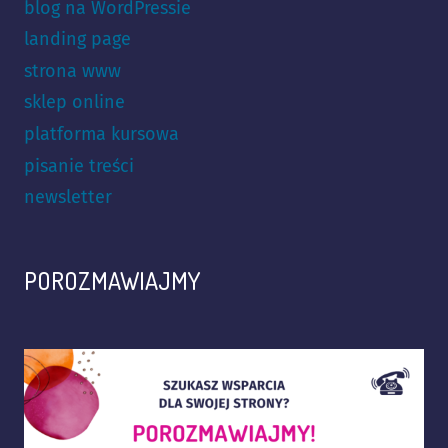
blog na WordPressie
landing page
strona www
sklep online
platforma kursowa
pisanie treści
newsletter
POROZMAWIAJMY