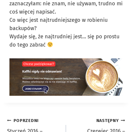
zaznaczyłam: nie znam, nie używam, trudno mi
coś więcej napisać.
Co więc jest najtrudniejszego w robieniu
backupów?
Wydaje się, że najtrudniej jest… się po prostu
do tego zabrać
Nawigacja
POPRZEDNI
NASTĘPNY
Styczeń 2016 –
Czerwiec 2016 –