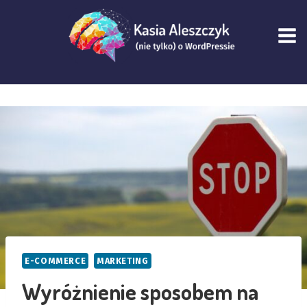
Przejdź
do
treści
E-COMMERCE
MARKETING
Wyróżnienie sposobem na