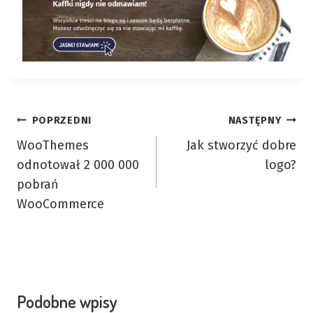
Nawigacja
POPRZEDNI
NASTĘPNY
WooThemes
Jak stworzyć dobre
wpisu
odnotował 2 000 000
logo?
pobrań
WooCommerce
Podobne wpisy