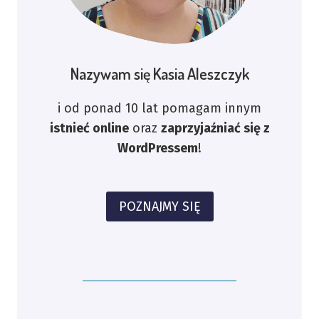
Nazywam się Kasia Aleszczyk
i od ponad 10 lat pomagam innym
istnieć online
oraz
zaprzyjaźniać się z
WordPressem
!
POZNAJMY SIĘ