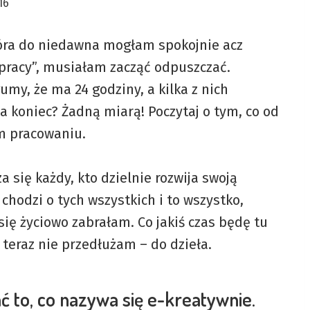
16
która do niedawna mogłam spokojnie acz
racy”, musiałam zacząć odpuszczać.
umy, że ma 24 godziny, a kilka z nich
a koniec? Żadną miarą! Poczytaj o tym, co od
m pracowaniu.
a się każdy, kto dzielnie rozwija swoją
chodzi o tych wszystkich i to wszystko,
się życiowo zabrałam. Co jakiś czas będę tu
A teraz nie przedłużam – do dzieła.
ć to, co nazywa się e-kreatywnie.