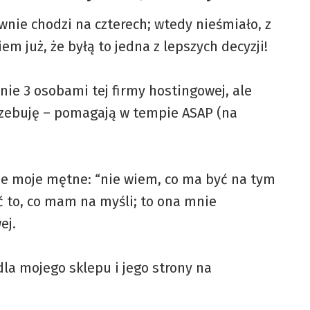
nie chodzi na czterech; wtedy nieśmiało, z
em już, że byłą to jedna z lepszych decyzji!
ie 3 osobami tej firmy hostingowej, ale
rzebuję – pomagają w tempie ASAP (na
mie moje mętne: “nie wiem, co ma być na tym
ć to, co mam na myśli; to ona mnie
ej.
dla mojego sklepu i jego strony na