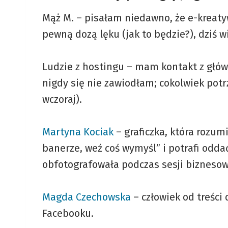
Mąż M. – pisałam niedawno, że e-kreatyw
pewną dozą lęku (jak to będzie?), dziś wi
Ludzie z hostingu – mam kontakt z główn
nigdy się nie zawiodłam; cokolwiek pot
wczoraj).
Martyna Kociak
– graficzka, która rozu
banerze, weź coś wymyśl” i potrafi odda
obfotografowała podczas sesji biznesow
Magda Czechowska
– człowiek od treści 
Facebooku.