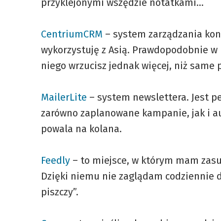
przyklejonymi wszędzie notatkami…
CentriumCRM
– system zarządzania kont
wykorzystuję z Asią. Prawdopodobnie w
niego wrzucisz jednak więcej, niż same p
MailerLite
– system newslettera. Jest pe
zarówno zaplanowane kampanie, jak i a
powala na kolana.
Feedly
– to miejsce, w którym mam zasub
Dzięki niemu nie zaglądam codziennie do
piszczy”.