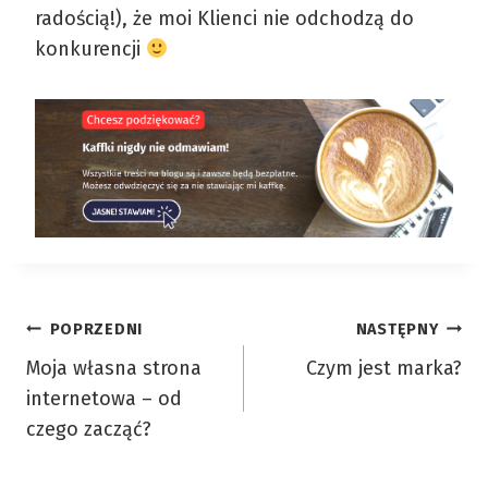
radością!), że moi Klienci nie odchodzą do
konkurencji
Nawigacja
POPRZEDNI
NASTĘPNY
Moja własna strona
Czym jest marka?
wpisu
internetowa – od
czego zacząć?