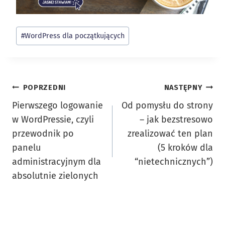
Tagi
#
WordPress dla początkujących
wpisu:
Nawigacja
POPRZEDNI
NASTĘPNY
Pierwszego logowanie
Od pomysłu do strony
wpisu
w WordPressie, czyli
– jak bezstresowo
przewodnik po
zrealizować ten plan
panelu
(5 kroków dla
administracyjnym dla
“nietechnicznych”)
absolutnie zielonych