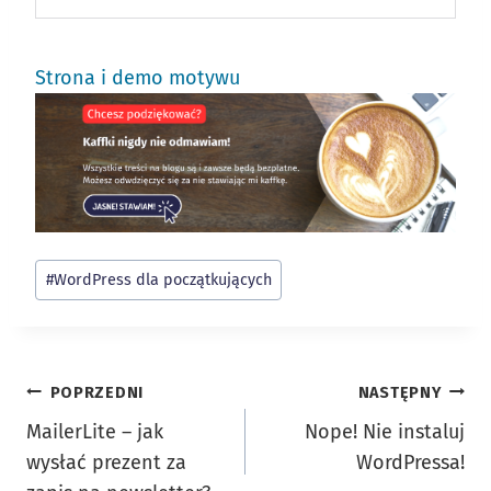
Strona i demo motywu
Tagi
#
WordPress dla początkujących
wpisu:
Nawigacja
POPRZEDNI
NASTĘPNY
MailerLite – jak
Nope! Nie instaluj
wpisu
wysłać prezent za
WordPressa!