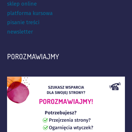
sklep online
platforma kursowa
pisanie treści
newsletter
POROZMAWIAJMY