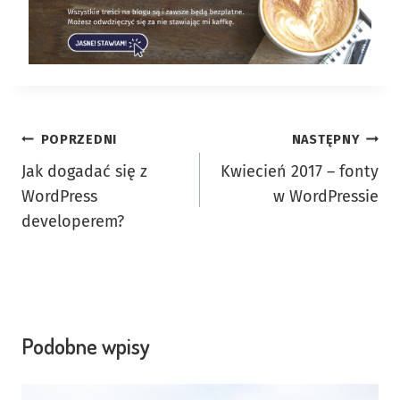
Nawigacja
POPRZEDNI
NASTĘPNY
Jak dogadać się z
Kwiecień 2017 – fonty
wpisu
WordPress
w WordPressie
developerem?
Podobne wpisy