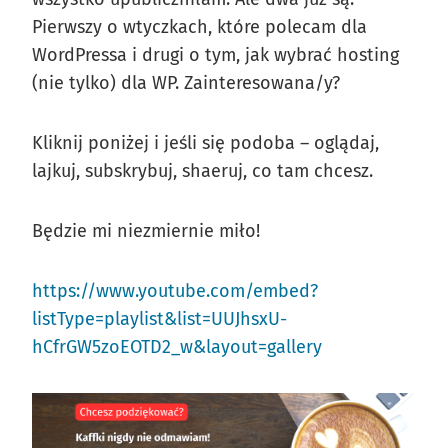
Pierwszy o wtyczkach, które polecam dla
WordPressa i drugi o tym, jak wybrać hosting
(nie tylko) dla WP. Zainteresowana/y?
Kliknij poniżej i jeśli się podoba – oglądaj,
lajkuj, subskrybuj, shaeruj, co tam chcesz.
Będzie mi niezmiernie miło!
https://www.youtube.com/embed?
listType=playlist&list=UUJhsxU-
hCfrGW5zoEOTD2_w&layout=gallery