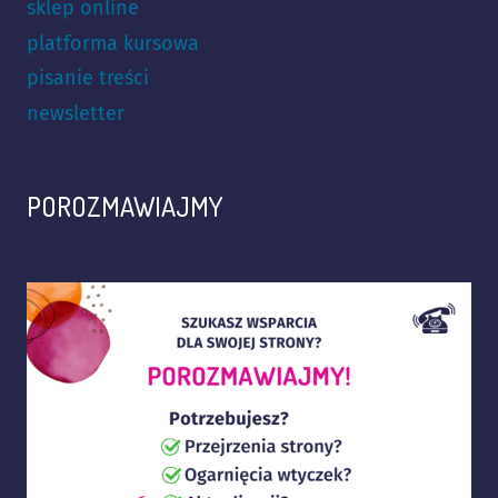
sklep online
platforma kursowa
pisanie treści
newsletter
POROZMAWIAJMY