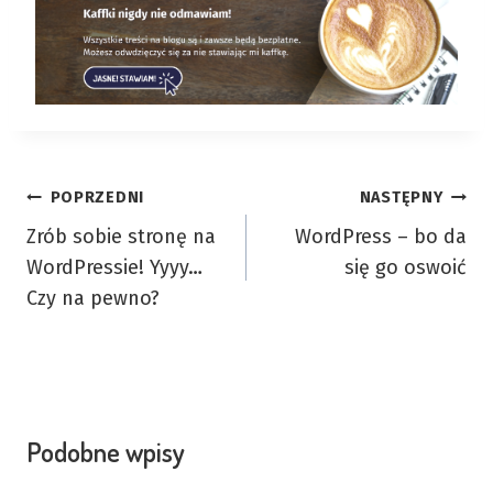
Nawigacja
POPRZEDNI
NASTĘPNY
Zrób sobie stronę na
WordPress – bo da
wpisu
WordPressie! Yyyy…
się go oswoić
Czy na pewno?
Podobne wpisy