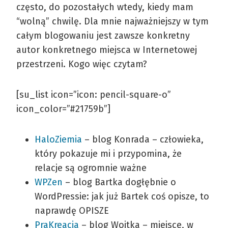
często, do pozostałych wtedy, kiedy mam
“wolną” chwilę. Dla mnie najważniejszy w tym
całym blogowaniu jest zawsze konkretny
autor konkretnego miejsca w Internetowej
przestrzeni. Kogo więc czytam?
[su_list icon=”icon: pencil-square-o”
icon_color=”#21759b”]
HaloZiemia
– blog Konrada – człowieka,
który pokazuje mi i przypomina, że
relacje są ogromnie ważne
WPZen
– blog Bartka dogłębnie o
WordPressie: jak już Bartek coś opisze, to
naprawdę OPISZE
PraKreacja
– blog Wojtka – miejsce, w