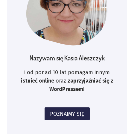
Nazywam się Kasia Aleszczyk
i od ponad 10 lat pomagam innym
istnieć online
oraz
zaprzyjaźniać się z
WordPressem
!
POZNAJMY SIĘ