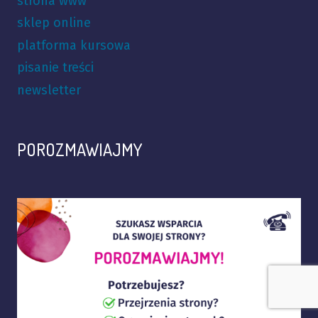
strona www
sklep online
platforma kursowa
pisanie treści
newsletter
POROZMAWIAJMY