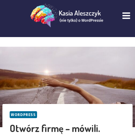
Przejdź
do
treści
WORDPRESS
Otwórz firmę – mówili.