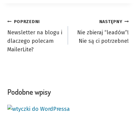
Nawigacja
POPRZEDNI
NASTĘPNY
Newsletter na blogu i
Nie zbieraj “leadów”!
wpisu
dlaczego polecam
Nie są ci potrzebne!
MailerLite?
Podobne wpisy