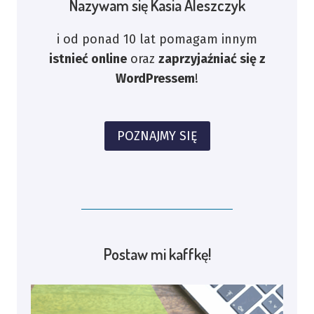
Nazywam się Kasia Aleszczyk
i od ponad 10 lat pomagam innym
istnieć online
oraz
zaprzyjaźniać się z
WordPressem
!
POZNAJMY SIĘ
Postaw mi kaffkę!