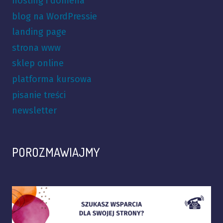
hosting i domena
blog na WordPressie
landing page
strona www
sklep online
platforma kursowa
pisanie treści
newsletter
POROZMAWIAJMY