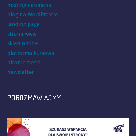
hosting i domena
blog na WordPressie
landing page
strona www
sklep online
platforma kursowa
pisanie treści
newsletter
POROZMAWIAJMY