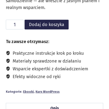
samodzielnie — ale wreszcie z jasnym planem i
realnym wsparciem.
ilość
Alternative:
Dodaj do koszyka
Zrób
se
Tu zawsze otrzymasz:
stronę
-
Praktyczne instrukcje krok po kroku
BFCM25
Materiały sprawdzone w działaniu
Wsparcie ekspertki z doświadczeniem
Efekty widoczne od ręki
Kategorie:
Ebooki
,
Kurs WordPress
Opis