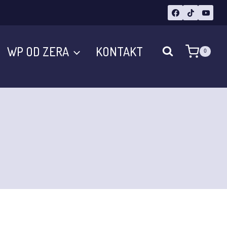
WP OD ZERA
KONTAKT
0