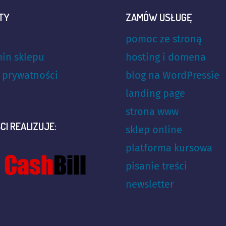
TY
ZAMÓW USŁUGĘ
pomoc ze stroną
in sklepu
hosting i domena
a prywatności
blog na WordPressie
landing page
strona www
CI REALIZUJE:
sklep online
platforma kursowa
pisanie treści
newsletter