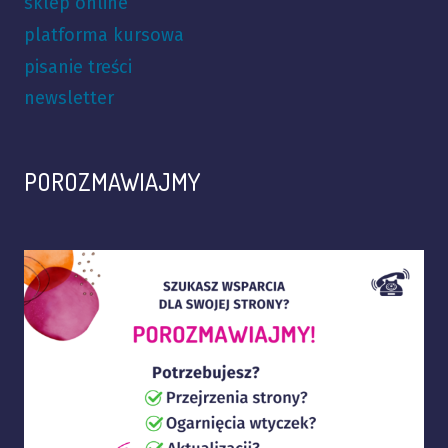
sklep online
platforma kursowa
pisanie treści
newsletter
POROZMAWIAJMY