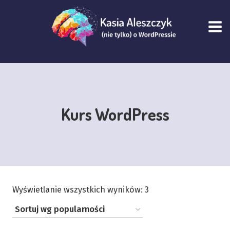
Przejdź
do
treści
Kurs WordPress
Posortowane
Wyświetlanie wszystkich wyników: 3
według
popularności