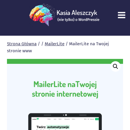
Przejdź
do
treści
Strona Główna
/
/
MailerLite
/
MailerLite na Twojej
stronie www