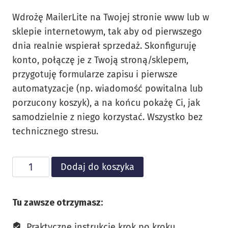
Wdrożę MailerLite na Twojej stronie www lub w
sklepie internetowym, tak aby od pierwszego
dnia realnie wspierał sprzedaż. Skonfiguruję
konto, połączę je z Twoją stroną/sklepem,
przygotuję formularze zapisu i pierwsze
automatyzacje (np. wiadomość powitalna lub
porzucony koszyk), a na końcu pokażę Ci, jak
samodzielnie z niego korzystać. Wszystko bez
technicznego stresu.
ilość
Alternative:
Dodaj do koszyka
MailerLite
na
Tu zawsze otrzymasz:
Twojej
stronie
Praktyczne instrukcje krok po kroku