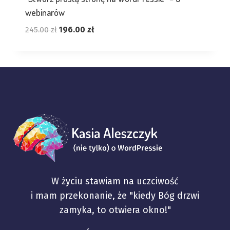
webinarów
Pierwotna
Aktualna
245.00
zł
196.00
zł
cena
cena
wynosiła:
wynosi:
245.00 zł.
196.00 zł.
W życiu stawiam na uczciwość
i mam przekonanie, że "kiedy Bóg drzwi
zamyka, to otwiera okno!"