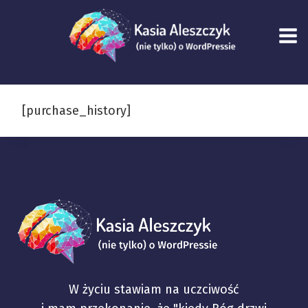
Przejdź
do
treści
[purchase_history]
W życiu stawiam na uczciwość